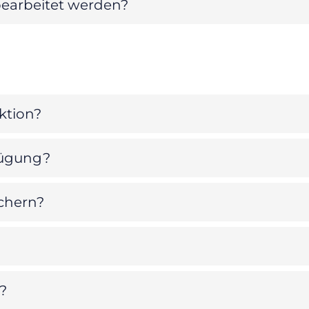
earbeitet werden?
ktion?
rfügung?
ichern?
n?