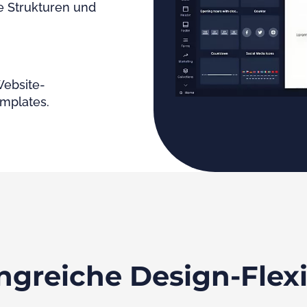
e Strukturen und
Website-
emplates.
greiche Design-Flexib