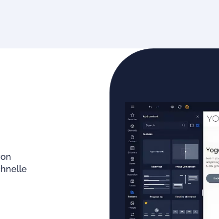
von
chnelle