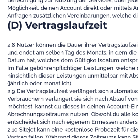
Berechtigung zur Nutzung der Services, über jed
Möglichkeit, deinen Account direkt oder mittels A
Anfragen zusätzlichen Vereinbarungen, welche die
(D) Vertragslaufzeit
2.8 Nutzer können die Dauer ihrer Vertragslaufze
und endet am selben Tag des Monats, in dem die a
Datum hat, welches dem Gültigkeitsdatum entspric
Im Falle gebührenpflichtiger Leistungen, welche 
hinsichtlich dieser Leistungen unmittelbar mit A
(jährlich oder monatlich).
2.9 Die Vertragslaufzeit verlängert sich automati
Verbrauchern verlängert sie sich nach Ablauf vo
möchtest, kannst du dieses in deinen Account-Ein
Abrechnungszeitraums nutzen. Obwohl du alle kost
entscheidet sich nach eigenem Ermessen anders o
2.10 Sitejet kann eine kostenlose Probezeit für d
Vertrag fallen. Während dieses Zeitraums kann Si