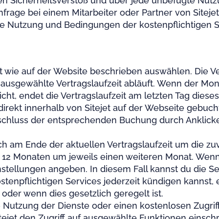
en Sicherheitsverstoß und über jede unbefugte Nutz
nfrage bei einem Mitarbeiter oder Partner von Sitejet
 Nutzung und Bedingungen der kostenpflichtigen Servi
it wie auf der Website beschrieben auswählen. Die V
usgewählte Vertragslaufzeit abläuft. Wenn der Monat,
ht, endet die Vertragslaufzeit am letzten Tag diese
direkt innerhalb von Sitejet auf der Webseite gebuch
bschluss der entsprechenden Buchung durch Anklicken
sch am Ende der aktuellen Vertragslaufzeit um die z
n 12 Monaten um jeweils einen weiteren Monat. Wenn 
stellungen angeben. In diesem Fall kannst du die Se
enpflichtigen Services jederzeit kündigen kannst, er
der wenn dies gesetzlich geregelt ist.
ie Nutzung der Dienste oder einen kostenlosen Zugriff
tejet den Zugriff auf ausgewählte Funktionen einsch