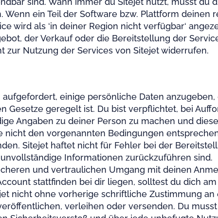
ndbar sind. Wann immer du Sitejet nutzt, musst du
 Wenn ein Teil der Software bzw. Plattform deinen r
vice wird als ‘in deiner Region nicht verfügbar‘ ang
ebot, der Verkauf oder die Bereitstellung der Servi
zur Nutzung der Services von Sitejet widerrufen.
u aufgefordert, einige persönliche Daten anzugebe
Gesetze geregelt ist. Du bist verpflichtet, bei Au
ndige Angaben zu deiner Person zu machen und die
 die nicht den vorgenannten Bedingungen entsprechen,
n. Sitejet haftet nicht für Fehler bei der Bereitstel
unvollständige Informationen zurückzuführen sind.
 sicheren und vertraulichen Umgang mit deinen Anmel
 Account stattfinden bei dir liegen, solltest du dich
t nicht ohne vorherige schriftliche Zustimmung an e
eröffentlichen, verleihen oder versenden. Du musst 