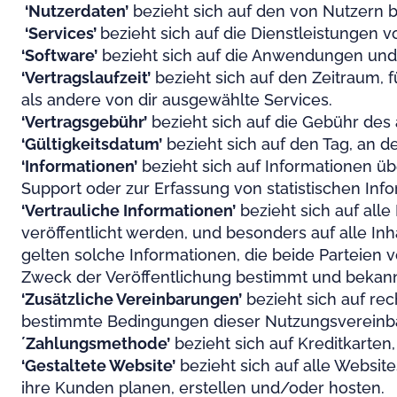
‘Nutzerdaten
’
bezieht sich auf den von Nutzern b
‘Services’
bezieht sich auf die Dienstleistungen v
‘Software’
bezieht sich auf die Anwendungen und 
‘Vertragslaufzeit
’
bezieht sich auf den Zeitraum, f
als andere von dir ausgewählte Services.
‘Vertragsgebühr
’
bezieht sich auf die Gebühr des 
‘Gültigkeitsdatum
’
bezieht sich auf den Tag, an d
‘Informationen’
bezieht sich auf Informationen ü
Support oder zur Erfassung von statistischen Inf
‘Vertrauliche Informationen’
bezieht sich auf all
veröffentlicht werden, und besonders auf alle Inh
gelten solche Informationen, die beide Parteien 
Zweck der Veröffentlichung bestimmt und beka
‘Zusätzliche Vereinbarungen
’
bezieht sich auf re
bestimmte Bedingungen dieser Nutzungsvereinba
´Zahlungsmethode
’
bezieht sich auf Kreditkarten
‘Gestaltete Website
’
bezieht sich auf alle Websit
ihre Kunden planen, erstellen und/oder hosten.