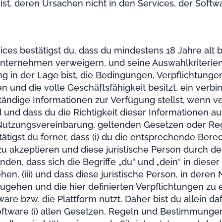
h ist, deren Ursachen nicht in den Services, der Soft
vices bestätigst du, dass du mindestens 18 Jahre alt 
Unternehmen verweigern, und seine Auswahlkriterien
ng in der Lage bist, die Bedingungen, Verpflichtunge
und die volle Geschäftsfähigkeit besitzt, ein verbind
ändige Informationen zur Verfügung stellst, wenn v
nd dass du die Richtigkeit dieser Informationen aufre
 Nutzungsvereinbarung, geltenden Gesetzen oder R
stätigst du ferner, dass (i) du die entsprechende Ber
 zu akzeptieren und diese juristische Person durch
rstanden, dass sich die Begriffe „du“ und „dein“ in di
en, (iii) und dass diese juristische Person, in de
zugehen und die hier definierten Verpflichtungen zu e
tware bzw. die Plattform nutzt. Daher bist du allein d
tware (i) allen Gesetzen, Regeln und Bestimmungen 