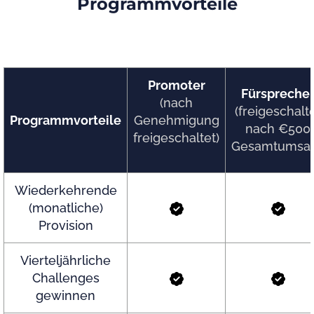
Programmvorteile
Promoter
Fürspreche
(nach
(freigeschalt
Programmvorteile
Genehmigung
nach €500
freigeschaltet)
Gesamtumsat
Wiederkehrende
(monatliche)
Provision
Vierteljährliche
Challenges
gewinnen