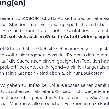
ung(en)
in seinen BUDOSPORT.CLUBS Kurse für traditionelle a
vier Standorten an. Seine Kampfsportschulen haben
. Sie sind bekannt für die hohe Qualität des Unterri
ität soll sich auch im Website-Auftritt widerspiegel
l Schulze hat die Website schon immer selbst gestal
d wollte sichergehen, dass das Ergebnis dem auch en
 auf die Suche nach einem geeigneten Tool. „Ich hab
obiert“, berichtet er. „Nirgendwo bin ich länger als 
n seine Grenzen - sind eben auch nur Baukästen.“
vorgaben zu unflexibel. „Alle Websites sehen damit 
S sollen sich abheben. Wir sind nicht wie jede an
nktionsumfang brachten Schulze dann zu Wix. Aber 
ht viel. Man muss alle möglichen Funktionen dazu ka