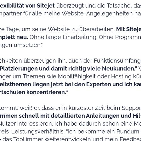
exibilität von Sitejet
überzeugt und die Tatsache, da
artner für alle meine Website-Angelegenheiten ha
e Tage, um seine Website zu überarbeiten.
Mit Sitej
plett neu.
Ohne lange Einarbeitung. Ohne Programmie
ungen umsetzen.“
ichkeiten überzeugen ihn, auch der Funktionsumfang
Platzierungen und damit richtig viele Neukunden.“
W
 länger um Themen wie Mobilfähigkeit oder Hosting k
itsthemen liegen jetzt bei den Experten und ich ka
tschulen konzentrieren.“
ommt, weiß er, dass er in kürzester Zeit beim Suppo
men schnell mit detaillierten Anleitungen und Hil
e Nutzer interessieren. Ich habe dadurch schon eine 
reis-Leistungsverhältnis. “Ich bekomme ein Rundum-
e das Tool immer weiterentwickeln und mein Feedba